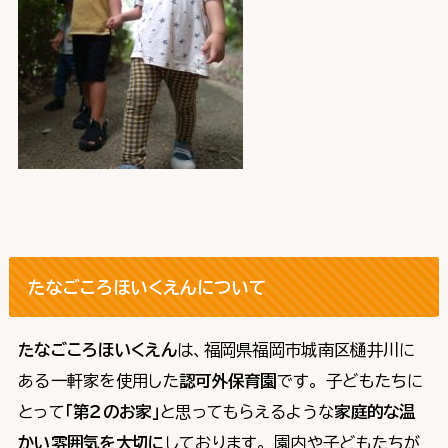
たなごころほいくえんについて
たなごころほいくえん
は、福岡県福岡市城南区樋井川に
ある一軒家を使用した
認可外保育園
です。 子どもたちに
とって
「第２のお家」
と思ってもらえるような
家庭的な温
かい雰囲気を大切に
しております。 園内や子どもたちが