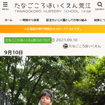
MENU
SEARCH
ホーム
一時預かり保育
認定たいじく園としての取り組み
給食に
※お電話の受付時間は9:00〜17:00です。
2021.09.10
たなごころほいくえん荒江のブログ
たなごころほいくえん
9月10日