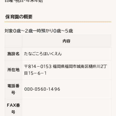
日曜・祝日・年末年始
保育園の概要
対象０歳～２歳一時預かり０歳～５歳
内容
施設名
たなごころほいくえん
〒８１４－０１５３ 福岡県福岡市城南区樋井川２丁
所在地
目１５－６－１
電話番
080-8568-1496
号
FAX番
号