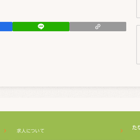
た
求人について