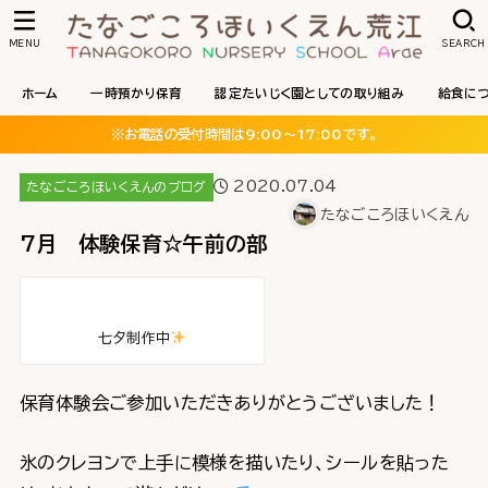
MENU
SEARCH
ホーム
一時預かり保育
認定たいじく園としての取り組み
給食に
※お電話の受付時間は9:00〜17:00です。
2020.07.04
たなごころほいくえんのブログ
たなごころほいくえん
7月 体験保育☆午前の部
七夕制作中
保育体験会ご参加いただきありがとうございました！
氷のクレヨンで上手に模様を描いたり、シールを貼った