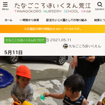
MENU
SEARCH
ホーム
一時預かり保育
認定たいじく園としての取り組み
給食に
※お電話の受付時間は9:00〜17:00です。
2021.05.11
たなごころほいくえんのブログ
たなごころほいくえん
5月11日