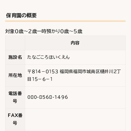
保育園の概要
対象０歳～２歳一時預かり０歳～５歳
内容
施設名
たなごころほいくえん
〒８１４－０１５３ 福岡県福岡市城南区樋井川２丁
所在地
目１５－６－１
電話番
080-8568-1496
号
FAX番
号