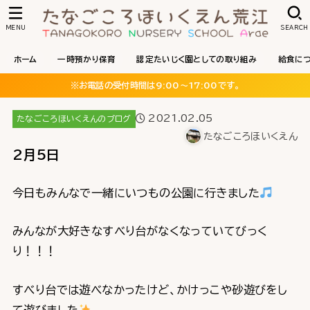
MENU
SEARCH
ホーム
一時預かり保育
認定たいじく園としての取り組み
給食に
※お電話の受付時間は9:00〜17:00です。
2021.02.05
たなごころほいくえんのブログ
たなごころほいくえん
2月5日
今日もみんなで一緒にいつもの公園に行きました
みんなが大好きなすべり台がなくなっていてびっく
り！！！
すべり台では遊べなかったけど、かけっこや砂遊びをし
て遊びました