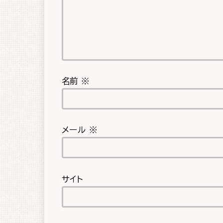
名前
※
メール
※
サイト