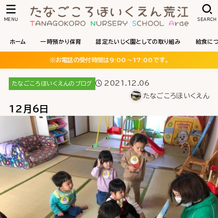
MENU
SEARCH
ホーム
一時預かり保育
認定たいじく園としての取り組み
給食に
※お電話の受付時間は9:00〜17:00です。
2021.12.06
たなごころほいくえんのブログ
たなごころほいくえん
12月6日