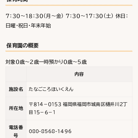
７：３０～１８：３０（月～金） ７：３０～１７：３０（土） 休日：
日曜・祝日・年末年始
保育園の概要
対象０歳～２歳一時預かり０歳～５歳
内容
施設名
たなごころほいくえん
〒８１４－０１５３ 福岡県福岡市城南区樋井川２丁
所在地
目１５－６－１
電話番
080-8568-1496
号