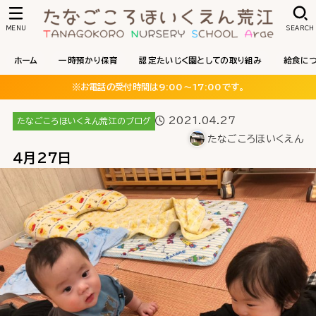
MENU
SEARCH
ホーム
一時預かり保育
認定たいじく園としての取り組み
給食に
※お電話の受付時間は9:00〜17:00です。
2021.04.27
たなごころほいくえん荒江のブログ
たなごころほいくえん
４月27日