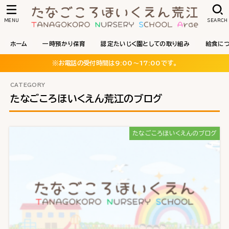
MENU
SEARCH
ホーム
一時預かり保育
認定たいじく園としての取り組み
給食に
※お電話の受付時間は9:00〜17:00です。
たなごころほいくえん荒江のブログ
たなごころほいくえんのブログ